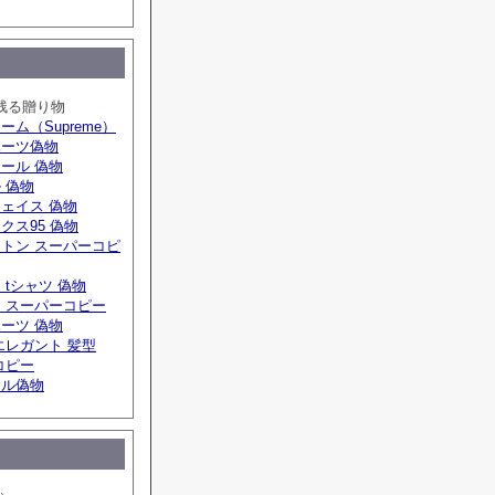
残る贈り物
ーム（Supreme）
ハーツ偽物
ール 偽物
 偽物
ェイス 偽物
クス95 偽物
トン スーパーコピ
 tシャツ 偽物
 スーパーコピー
ーツ 偽物
エレガント 髪型
コピー
ール偽物