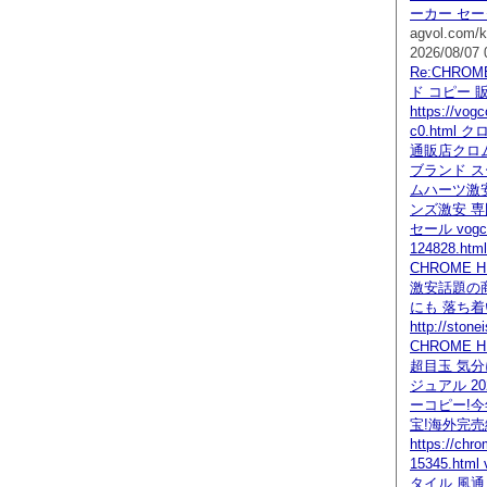
ーカー セー
agvol.com/k
2026/08/07 
Re:CHRO
ド コピー 
https://vogc
c0.html
通販店クロ
ブランド ス
ムハーツ激安
ンズ激安 専
セール vogcop
124828.h
CHROME 
激安話題の商
にも 落ち
http://ston
CHROME 
超目玉 気分
ジュアル 2
ーコピー!今
宝!海外完
https://chr
15345.ht
タイル 風通