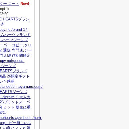
ター コート
New!
opi-1/
03:50
ME HEARTSブラン
販売
opy.net/brand-17-
 クロムハーツブランド
ムハーツジーンズ
ーパー コピー,クロ
 通販 専門店,ジー
門店!新作期間限定
y.net/goods-
tml ジーンズ
HEARTSブランド
品 26限定ギフト
着いた感覚
eisland689n.toyamaru.com/
HEARTSジーンズ
に合わせて 大人カ
026ブランドスーパ
年ヒット!夏先に重
売続出
omehearts.agvol.com/num-
ml vogコピー新しいス
しの良いフレア 流