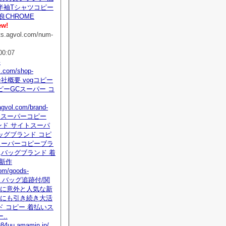
半袖Tシャツコピー
良CHROME
ew!
ts.agvol.com/num-
00:07
要
ol.com/shop-
l 会社概要 vogコピー
ピーGCスーパー コ
.agvol.com/brand-
tml スーパーコピー
ンド サイトスーパ
ッグブランド コピ
スーパーコピーブラ
,バッグブランド 着
落新作
om/goods-
tml バッグ追跡付/関
6夏に意外と人気な新
春夏にも引き続き大活
 コピー 着払いス
..
su84uu.amamin.jp/