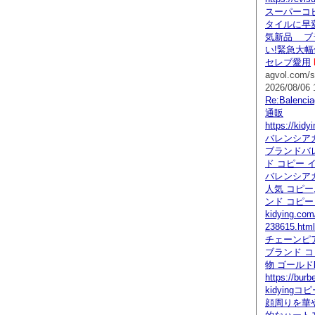
スーパーコ
タイルに早変
気新品 ブ
い!緊急大幅
セレブ愛用
agvol.com/s
2026/08/06 
Re:Balen
通販
https://kidy
バレンシア
ブランドバ
ド コピー 
バレンシアガ
人気 コピー
ンド コピー
kidying.com
238615.h
チェーンピ
ブランド コ
物 ゴールドki
https://burb
kidying
顔周りを華