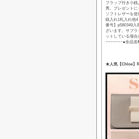
フラップ付き小銭
秀。プレゼントに
ソフトレザーを使
銭入れ1札入れ他4
番号】p58034
ざいます。サプラ
ットしている場合が
−−−−−−−●全
★人気【Chloe】