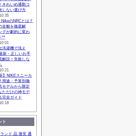
！きれいめ通勤コ
敗しない選び方
10:35
NikeのNRCとは？
の全貌を徹底解
ングが劇的に変わ
**
10:01
は洗濯機で洗え
年最新・正しいお手
底解説！失敗しな
も
10:21
最新】NIKEスニーカ
？用途・予算別徹
気モデルから限定
なただけの神モデ
る完全ガイド
10:18
ント
ブランド 品 激安 通