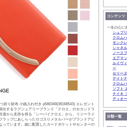
コンテンツ
一生の心に
シュプリ
クロム
モンクレ
シャネル
ノースフ
エアマッ
ルイヴィ
ー
セリーヌ
デイトナ
クロムハ
ソフト 
ナイキ 
ディオ
 3つ折り財布 小銭入れ付き p580349(38168543) エレガント
演出するラグジュアリーブランド「クロエ」のセカンドラ
性達から支持を得る「シーバイクロエ」から、リジーライ
分類一覧
フラップにあしらったロゴ入りメタルバーがブランドアピ
なっています。縦に配置したカードポケットやセンターの