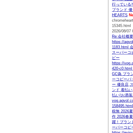
行っている
ブランド 優
HEARTS
N
chromehear
15345.html
2026/08/07 
Re:会社概
https://agv
1183.htm
スーパーコ
ピー
https://vog
420-c0.h
GC偽 ブラ
ーコピーバ
ー 優良店,
ンド 着払い
払い!お洒
vog.agvol.c
158495.h
税無 202
作 2026
躍！ブランド
ーパーコピー
https://evi