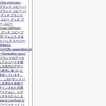
dying.com/copy-
チブランド コピー バ
ブランド コピー バ
,グッチ ブランド
 コピー,グッチ ブ
ー コピー
/copy-284/num-
tml グッチ コピーブ
237 ヴェニス スモ
トバッグ スーパー
0HbuGz
erry518lv.naganoblog.jp/
Generation gucci
、ブランドのアーカ
ュアルコードを掘
なる世代のデザイ
の美学に基づいた
統合しています。
が、このバケットバ
に必需品を収納で
ザインされた汎用
アイテムに、シグ
ッチをもたらしま
agvol.com/kopi-1/
ピージャケット パ