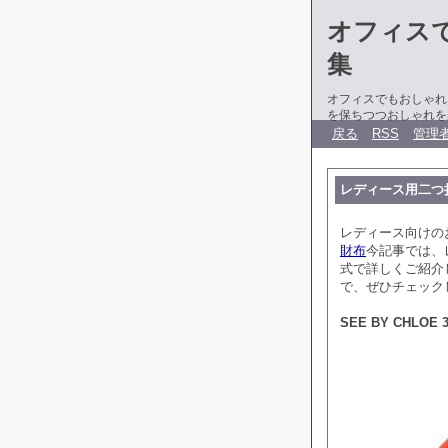
オフィス
集
オフィスでもおしゃれ
を保ちつつおしゃれを
戻る
RSS
管理
レディース用二つ
レディース向けの
財布
今記事では、
式で詳しくご紹介
で、ぜひチェック
SEE BY CHLO