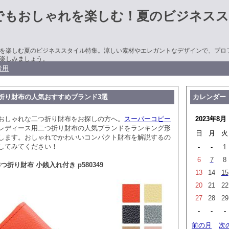
でもおしゃれを楽しむ！夏のビジネスス
を楽しむ夏のビジネススタイル特集。涼しい素材やエレガントなデザインで、プロ
楽しみましょう。
者用
折り財布の人気おすすめブランド3選
カレンダー
おしゃれな二つ折り財布をお探しの方へ。
スーパーコピー
2023年8月
レディース用二つ折り財布の人気ブランドをランキング形
日
月
火
します。おしゃれでかわいいコンパクト財布を解説するの
してみてください！
-
-
1
6
7
8
E 3つ折り財布 小銭入れ付き p580349
13
14
15
20
21
22
27
28
29
-
-
-
前の月
次