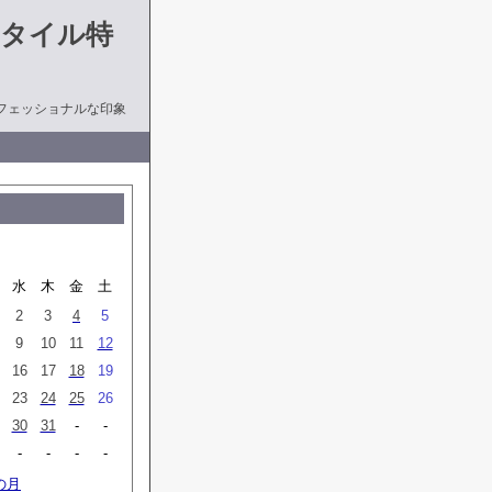
タイル特
フェッショナルな印象
水
木
金
土
2
3
4
5
9
10
11
12
16
17
18
19
23
24
25
26
30
31
-
-
-
-
-
-
の月