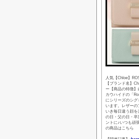
人気【Chloe】RO
【ブランド名】Ch
ー【商品の特徴】
カウハイドの「Ro
にシリーズのシグ
います。レザーの
いき毎日違う顔を
の日・父の日・卒
ントに♪いつも頑張
の商品はこちら