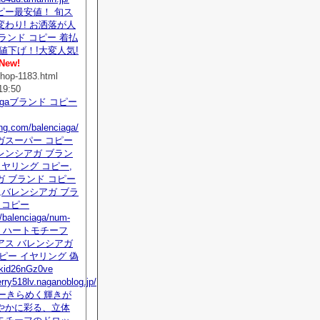
ピー最安値！ 旬ス
わり! お洒落が人
ランド コピー 着払
値下げ！!大変人気!
New!
hop-1183.html
19:50
ciagaブランド コピー
ing.com/balenciaga/
ガスーパー コピー
レンシアガ ブラン
イヤリング コピー,
 ブランド コピー
,バレンシアガ ブラ
 コピー
/balenciaga/num-
tml ハートモチーフ
アス バレンシアガ
ピー イヤリング 偽
d26nGz0ve
erry518lv.naganoblog.jp/
コピーきらめく輝きが
やかに彩る、立体