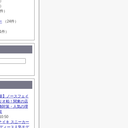
件）
件）
3件）
ー
（24件）
1件）
最新】ノースフェイ
リオ柏！関東の店
物対策・人気の理
説
10:50
ナイキ スニーカー
レディース人気モデ