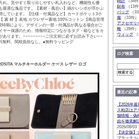
時計
（34
入れ、見やすく取り出しやすい札入れなど、機能性も優
財布
（13
も最適な逸品です。【素材・風合い】細かいシボが浮かぶ
バッグ
（3
用しています。【仕様・付属品など】カードポケット3小
服
（33件）
【 素 材 】表地:カウレザー裏地:100%コットン【商品管理
アクセサリ
9入荷時期により、デザインの一部・付属品が異なる場合がご
靴
（28件）
イヤー保護のため、情報特定につながるタグ・箱などをカ
ウィッグ
（
あります。−−−−−−−−−ご注文前に必ずお読み下さい−−
品送料無料、関税負担なし。●無料ラッピング
ログ検索
ROSITA マルチキーホルダー ケース レザー ロゴ
最近の記事
【2026年
ス柏店はア
舗情報・偽
由を徹底解
2026/08/03 
【決定版】
ブラック 