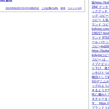
mes 財布
販https://ki
284/ グッ
2023年08月07日(月)15時25分
この記事のURL
財布
コメント(12)
ックグッチ 
ッグ コピー
コピー 人気
ランド コピ
kidying.com
238227.h
ランド 875
ール バケッ
コピーkid26
https://burb
kidyingコピー
コピー は
イブとビジ
り下げ、異
ンをひとつ
物語として
GGデニム
ッグのよう
きるようデ
性に優れた
ネチャータ
す。 https://
ブランドコ