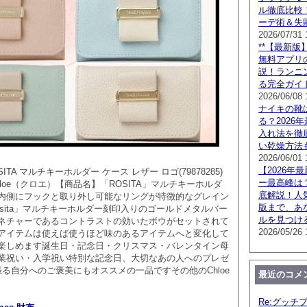
ル徹底比較
ーデ術＆失
2026/07/31 
**【最新版】
無料アプリ
説！ランニ
る完全ガイド
2026/06/08 
ナイキの靴
る？2026
入れ法を徹
い乾燥方法
2026/06/01 
【2026年
SITA マルチキーホルダー ケース レザー ロゴ(79878285)
ー最高峰は
loe（クロエ）【商品名】「ROSITA」マルチキーホルダ
底解説！人
内側にフックと取り外し可能なリングが特徴的なグレイン
版まで、あ
sita」マルチキーホルダー刻印入りのゴールドメタルバー
ルを見つけ
ネチャーであるコントラストの効いたボウがセットされて
2026/05/26 
アイテムは使えば使うほど味のあるアイテムへと変化して
楽しめます誕生日・記念日・クリスマス・バレンタイン母
業祝い・入学祝い特別な記念日、大切なあの人へのプレゼ
る自分へのご褒美にもオススメの一品ですその他のChloe
最近のコメ
Re:グッチ