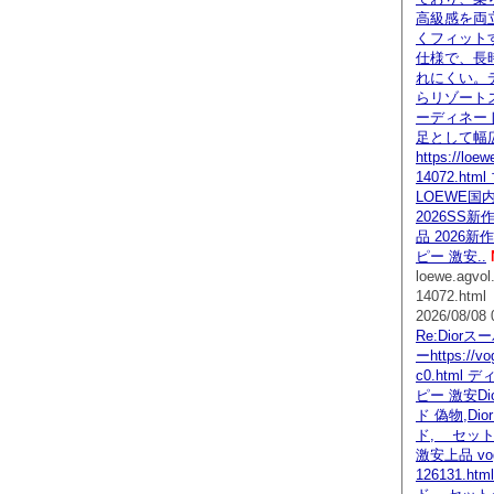
高級感を両
くフィット
仕様で、長
れにくい。
らリゾート
ーディネー
足として幅
https://loe
14072.ht
LOEWE
2026SS
品 2026
ピー 激安..
loewe.agvo
14072.html
2026/08/08 
Re:Dior
ーhttps://vo
c0.html
ピー 激安D
ド 偽物,Di
ド, セット
激安上品 vogc
126131.ht