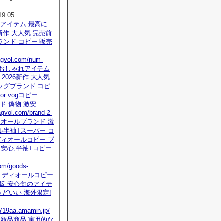
19:05
れアイテム 最高に
6新作 大人気 完売前
ンド コピー 販売
.agvol.com/num-
tml おしゃれアイテム
2026新作 大人気
ッグブランド コピ
or vogコピー
ンド 偽物 激安
agvol.com/brand-2-
 ディオールブランド 激
ル半袖Tスーパー コ
ディオールコピー ブ
 安心,半袖Tコピー
om/goods-
html ディオールコピー
販 安心旬のアイテ
うどいい 海外限定!
di719aa.amamin.jp/
OT新品商品 実用的な