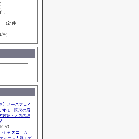
件）
件）
3件）
ー
（24件）
1件）
最新】ノースフェイ
リオ柏！関東の店
物対策・人気の理
説
10:50
ナイキ スニーカー
レディース人気モデ