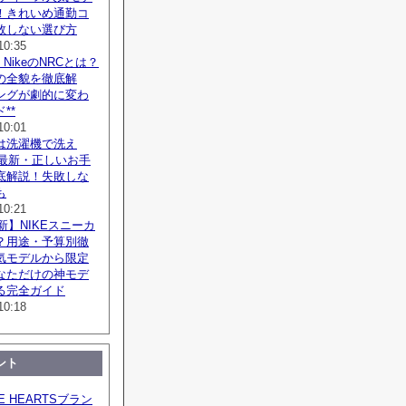
！きれいめ通勤コ
敗しない選び方
10:35
NikeのNRCとは？
の全貌を徹底解
ングが劇的に変わ
**
10:01
は洗濯機で洗え
年最新・正しいお手
底解説！失敗しな
も
10:21
最新】NIKEスニーカ
？用途・予算別徹
気モデルから限定
なただけの神モデ
る完全ガイド
10:18
ント
ME HEARTSブラン