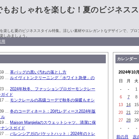
でもおしゃれを楽しむ！夏のビジネスス
を楽しむ夏のビジネススタイル特集。涼しい素材やエレガントなデザインで、プロ
楽しみましょう。
者用
カレンダー
59 ...
革バッグの黒い汚れの落とし方
2024年10
20 ...
ルイヴィトンクリーニング「ホワイト急便」の
日
月
火
23 ...
2024年秋冬、ファッションブロガーモンクレー
-
-
1
ンガイド
6
7
8
17 ...
モンクレールの高级コーデで秋冬の保暖もオシ
13
14
15
39 ...
冬のコーディネート：20代レディース2024年版
20
21
22
イル
27
28
29
19 ...
Maison Margielaのスウェットシャツ、清潔に保
テナンスガイド
-
-
-
27 ...
バレンシアガのバケットハット：2024年のトレ
前の月
次