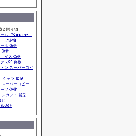
残る贈り物
ーム（Supreme）
ハーツ偽物
ール 偽物
 偽物
ェイス 偽物
クス95 偽物
トン スーパーコピ
 tシャツ 偽物
 スーパーコピー
ーツ 偽物
エレガント 髪型
コピー
ール偽物