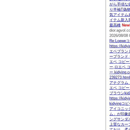
がら手頃な
り半袖T偽物
気アイテム
イテム新入荷
最高峰
New
dior.agvol.
2026/08/08 
Re:Loew
https://kid
エベブランド
ーブランド 
エベ コピー
ー,ロエベ 
ー kidying.
239273.h
アナグラム 
エベ コピー
ブラウンkid2
https://kid
kidying
アイコニッ
ム」が印象
ングサンダ
上質なカー
ており、柔