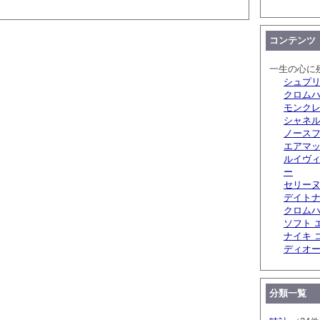
コンテンツ
一生の心に
シュプリ
クロム
モンクレ
シャネル
ノースフ
エアマッ
ルイヴィ
ー
セリーヌ
デイトナ
クロムハ
ソフト 
ナイキ 
ディオ
分類一覧