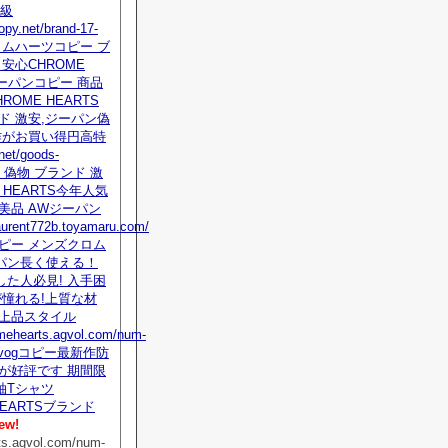
 級
opy.net/brand-17-
 クロムハーツコピー ブ
 安心CHROME
ジーパンコピー 商品
ROME HEARTS
ド 激安,ジーパン偽
作がお買い得円高特
net/goods-
tml 偽物 ブランド 激
 HEARTS今年人気
美品 AWジーパン
tlaurent772b.toyamaru.com/
ピー メンズクロム
パン長く使える！
た人必見! 入手困
が憧れる!上質な材
な上品スタイル
omehearts.agvol.com/num-
ml vogコピー最新作防
が好評です 期間限
袖Tシャツ
HEARTSブランド
ew!
ts.agvol.com/num-