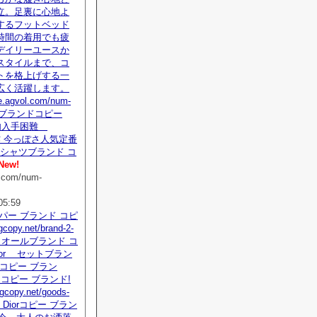
立。足裏に心地よ
するフットベッド
時間の着用でも疲
デイリーユースか
スタイルまで、コ
トを格上げする一
広く活躍します。
we.agvol.com/num-
ml ブランドコピー
国内入手困難
新作 今っぽさ人気定番
新作シャツブランド コ
New!
l.com/num-
05:59
スーパー ブランド コピ
gcopy.net/brand-2-
 ディオールブランド コ
ior セットブラン
orコピー ブラン
コピー ブランド!
opy.net/goods-
ml Diorコピー ブラン