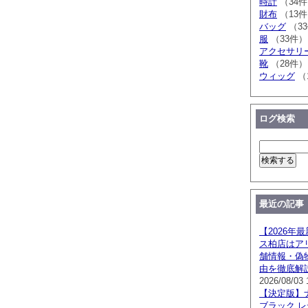
時計
（34
財布
（13
バッグ
（3
服
（33件）
アクセサリ
靴
（28件）
ウィッグ
（
ログ検索
最近の記事
【2026年
ス柏店はア
舗情報・偽
由を徹底解
2026/08/03 
【決定版】
ブラック 