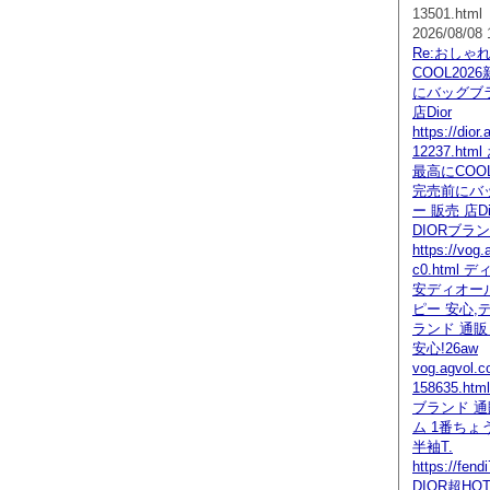
13501.html
2026/08/08 
Re:おしゃ
COOL202
にバッグブラ
店Dior
https://dior
12237.h
最高にCOOL
完売前にバ
ー 販売 店Di
DIORブラ
https://vog.
c0.html
安ディオー
ピー 安心,
ランド 通販
安心!26aw
vog.agvol.c
158635.
ブランド 通
ム 1番ちょ
半袖T.
https://fen
DIOR超H