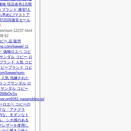
価格 現品各色1点限
 ブランド 激安!人
お早めに!マストア
!2026激安セール
!
com/num-12237.html
09:52
eコピー 品 販売
ying.com/loewe/ ロ
 偽物ロエベ コピ
サンダル コピー,ロ
ブランド 人気 コピ
コピーブランド コピ
com/loewe/num-
tml 人気 洗練された
トングサンダル ロ
 サンダル コピー
68bOvSv
yingcom9261.naganoblog.jp/
コピーロエベ コピーの
クな「アナグラ
的な、モダンなト
ル。シボ感のある
フレザーを使用し
らかな履き心地と