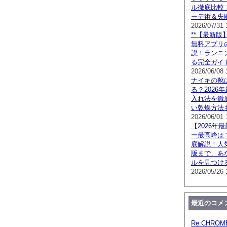
ル徹底比較
ーデ術＆失
2026/07/31 
**【最新版】
無料アプリ
説！ランニ
る完全ガイド
2026/06/08 
ナイキの靴
る？2026
入れ法を徹
い乾燥方法
2026/06/01 
【2026年
ー最高峰は
底解説！人
版まで、あ
ルを見つけ
2026/05/26 
最近のコメ
Re:CHRO