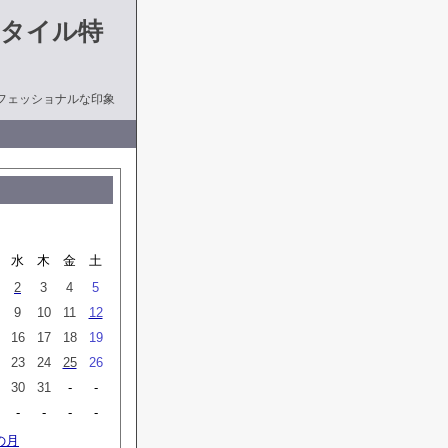
タイル特
フェッショナルな印象
月
水
木
金
土
2
3
4
5
9
10
11
12
16
17
18
19
23
24
25
26
30
31
-
-
-
-
-
-
の月