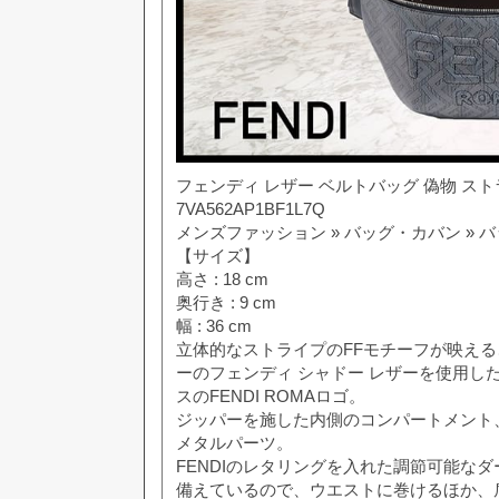
フェンディ レザー ベルトバッグ 偽物 ス
7VA562AP1BF1L7Q
メンズファッション » バッグ・カバン »
【サイズ】
高さ : 18 cm
奥行き : 9 cm
幅 : 36 cm
立体的なストライプのFFモチーフが映え
ーのフェンディ シャドー レザーを使用し
スのFENDI ROMAロゴ。
ジッパーを施した内側のコンパートメント
メタルパーツ。
FENDIのレタリングを入れた調節可能な
備えているので、ウエストに巻けるほか、