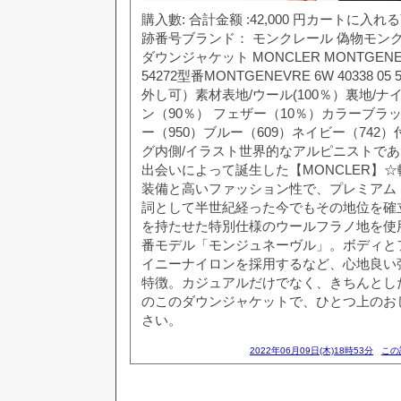
購入數: 合計金额 :42,000 円カートに
跡番号ブランド： モンクレール 偽物モンク
ダウンジャケット MONCLER MONTGENEVRE
54272型番MONTGENEVRE 6W 40338 
外し可）素材表地/ウール(100％）裏地/ナイロ
ン（90％） フェザー（10％）カラーブラッ
ー（950）ブルー（609）ネイビー（742
グ内側/イラスト世界的なアルピニストで
出会いによって誕生した【MONCLER】
装備と高いファッション性で、プレミアム
詞として半世紀経った今でもその地位を確
を持たせた特別仕様のウールフラノ地を使
番モデル「モンジュネーヴル」。ボディと
イニーナイロンを採用するなど、心地良い
特徴。カジュアルだけでなく、きちんとし
のこのダウンジャケットで、ひとつ上のお
さい。
2022年06月09日(木)18時53分
この