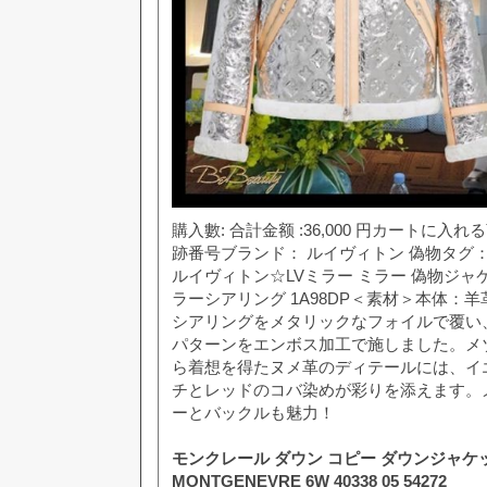
購入數: 合計金额 :36,000 円カートに
跡番号ブランド： ルイヴィトン 偽物タグ： 
ルイヴィトン☆LVミラー ミラー 偽物ジ
ラーシアリング 1A98DP＜素材＞本体：羊
シアリングをメタリックなフォイルで覆い
パターンをエンボス加工で施しました。メ
ら着想を得たヌメ革のディテールには、イ
チとレッドのコバ染めが彩りを添えます。
ーとバックルも魅力！
モンクレール ダウン コピー ダウンジャケッ
MONTGENEVRE 6W 40338 05 54272