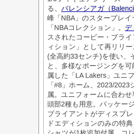
る、
バレンシアガ（Balenci
峰「NBA」のスタープレ
「NBAコレクション」。
デ
スされたコービー・ブライ
ィション」として再リリー
(全高約33センチ)を使い
と、多様なポージングを可
属した「LA Lakers」ユニ
「#8」ホーム、2023/20
属。ユニフォームに合わせ
頭部2種も用意。パッケー
ブライアントがディスプレ
ドエディションのみの特典とし
シャツが1枚追加付属。コ